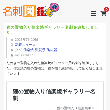
0
狸の置物入り信楽焼ギャラリー名刺を追加しまし
た。
2025年7月30日
新着ニュース
タグ:
信楽焼
,
滋賀県
,
陶磁器
meishizukan
たぬきの置物を入れた信楽焼ギャラリー用名刺を追加しまし
た。信楽焼の狸の置物は、福を招く縁起物として広く親しまれ
ています。