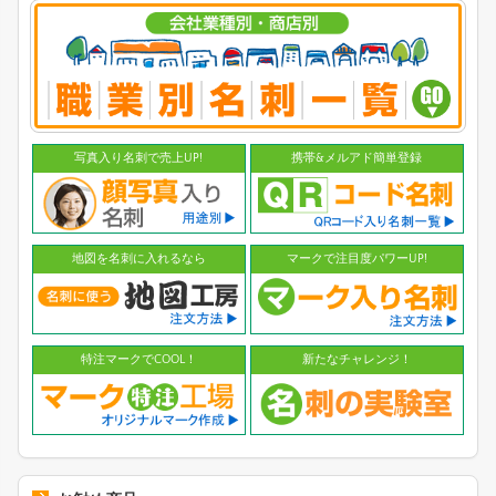
写真入り名刺で売上UP!
携帯&メルアド簡単登録
地図を名刺に入れるなら
マークで注目度パワーUP!
特注マークでCOOL！
新たなチャレンジ！