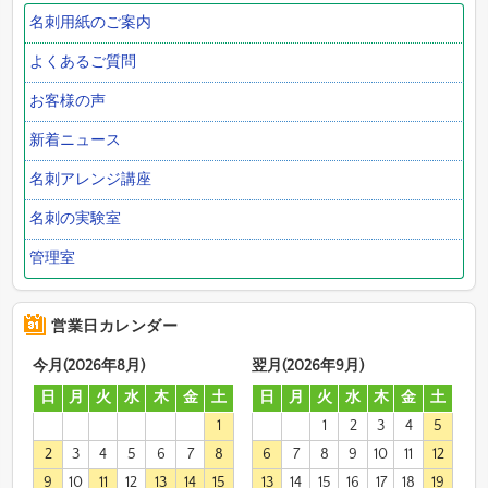
名刺用紙のご案内
よくあるご質問
お客様の声
新着ニュース
名刺アレンジ講座
名刺の実験室
管理室
営業日カレンダー
今月(2026年8月)
翌月(2026年9月)
日
月
火
水
木
金
土
日
月
火
水
木
金
土
1
1
2
3
4
5
2
3
4
5
6
7
8
6
7
8
9
10
11
12
9
10
11
12
13
14
15
13
14
15
16
17
18
19