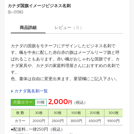
カナダ国旗イメージビジネス名刺
(b-0136)
商品詳細
レビュー
（ 0 ）
カナダの国旗をモチーフにデザインしたビジネス名刺で
す。楓を中央に配した赤白赤の旗はメープルリーフ旗と呼
ばれることもあります。赤い楓がおしゃれな国旗です。カ
ナダ家具や、カナダの家庭料理屋さんにおすすめの名刺で
す。
色、書体は自由に変更出来ます。要望欄にご記入下さい。
カナダ風名刺一覧
2,000
片面カラー
30枚
円
（税込）
枚 数
30枚
50枚
100枚
200枚
300枚
カラー
2000円
2500円
3500円
6500円
9500円
●配送料…一律250円（税込）