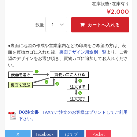
在庫状態 :
在庫有り
¥2,000
数量
●裏面に地図の作成や営業案内などの印刷をご希望の方は、表
面を買物カゴに入れた後、
裏面デザイン用途別一覧
より、ご希
望のデザインをお選び頂き、買物カゴに追加してお入れくださ
い。
FAX注文書
FAXでご注文のお客様はプリントしてご利用
下さい。
X
Facebook
はてブ
Pocket