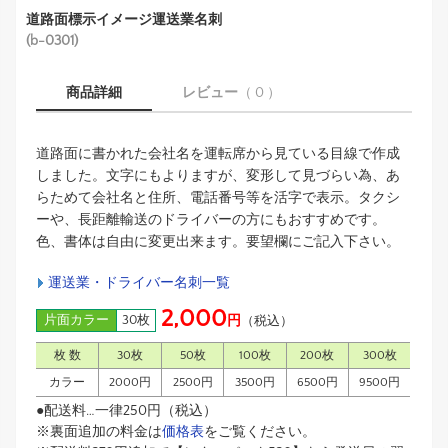
道路面標示イメージ運送業名刺
(b-0301)
商品詳細
レビュー
（ 0 ）
道路面に書かれた会社名を運転席から見ている目線で作成
しました。文字にもよりますが、変形して見づらい為、あ
らためて会社名と住所、電話番号等を活字で表示。タクシ
ーや、長距離輸送のドライバーの方にもおすすめです。
色、書体は自由に変更出来ます。要望欄にご記入下さい。
運送業・ドライバー名刺一覧
2,000
片面カラー
30枚
円
（税込）
枚 数
30枚
50枚
100枚
200枚
300枚
カラー
2000円
2500円
3500円
6500円
9500円
●配送料…一律250円（税込）
※裏面追加の料金は
価格表
をご覧ください。