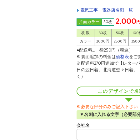
電気工事・電器店名刺一覧
2,000
片面カラー
30枚
枚 数
30枚
50枚
100
カラー
2000円
2500円
350
●配送料…一律250円（税込）
※裏面追加の料金は
価格表
をご
※配送料270円追加で【レターパ
日の翌日着。北海道翌々日着。
く）
このデザインで名
※必要な部分のみご記入下さい
▼名刺に入れる文字（必要部
会社名