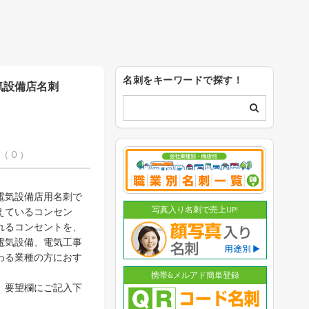
名刺をキーワードで探す！
気設備店名刺
（ 0 ）
電気設備店用名刺で
写真入り名刺で売上UP!
えているコンセン
れるコンセントを、
電気設備、電気工事
わる業種の方におす
携帯&メルアド簡単登録
。要望欄にご記入下