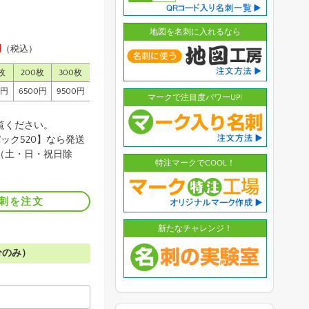
地図を名刺に入れるなら
円
（税込）
枚
200枚
300枚
0円
6500円
9500円
マークで注目度パワーUP!
覧ください。
ック520】なら発送
（土・日・祝日除
特注マークでCOOL！
刺を注文
新たなチャレンジ！
分のみ）