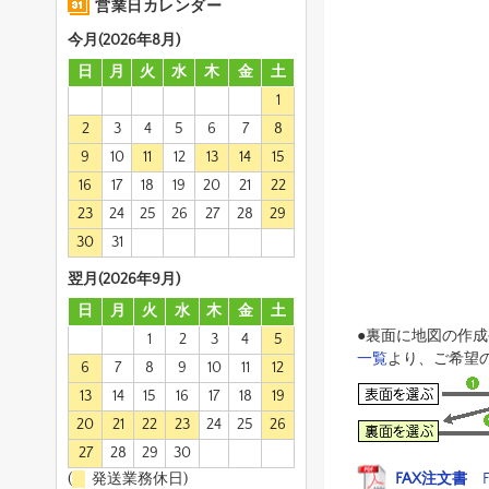
営業日カレンダー
今月(2026年8月)
日
月
火
水
木
金
土
1
2
3
4
5
6
7
8
9
10
11
12
13
14
15
16
17
18
19
20
21
22
23
24
25
26
27
28
29
30
31
翌月(2026年9月)
日
月
火
水
木
金
土
●裏面に地図の作
1
2
3
4
5
一覧
より、ご希望
6
7
8
9
10
11
12
13
14
15
16
17
18
19
20
21
22
23
24
25
26
27
28
29
30
(
発送業務休日)
FAX注文書
F