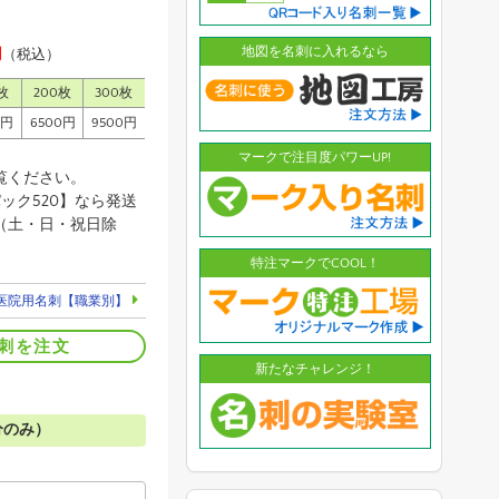
地図を名刺に入れるなら
円
（税込）
枚
200枚
300枚
0円
6500円
9500円
マークで注目度パワーUP!
覧ください。
ック520】なら発送
（土・日・祝日除
特注マークでCOOL！
医院用名刺【職業別】
刺を注文
新たなチャレンジ！
分のみ）