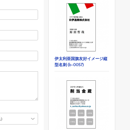
伊太利亜国旗友好イメージ縦
型名刺 (b-0057)