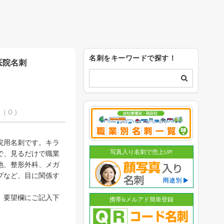
名刺をキーワードで探す！
医院名刺
（ 0 ）
院用名刺です。キラ
写真入り名刺で売上UP!
で、見るだけで職業
他、整形外科、メガ
プなど、目に関係す
。要望欄にご記入下
携帯&メルアド簡単登録