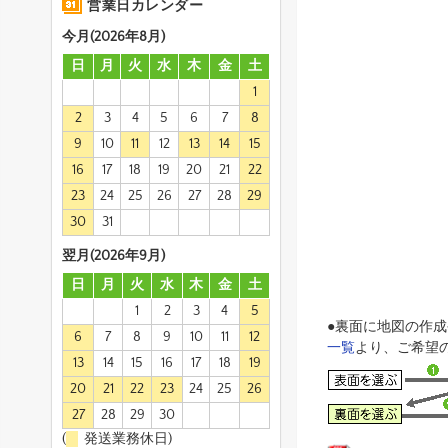
営業日カレンダー
今月(2026年8月)
日
月
火
水
木
金
土
1
2
3
4
5
6
7
8
9
10
11
12
13
14
15
16
17
18
19
20
21
22
23
24
25
26
27
28
29
30
31
翌月(2026年9月)
日
月
火
水
木
金
土
1
2
3
4
5
●裏面に地図の作
6
7
8
9
10
11
12
一覧
より、ご希望
13
14
15
16
17
18
19
20
21
22
23
24
25
26
27
28
29
30
(
発送業務休日)