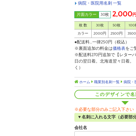
病院・医院用名刺 一覧
2,000
片面カラー
30枚
枚 数
30枚
50枚
100
カラー
2000円
2500円
350
●配送料…一律250円（税込）
※裏面追加の料金は
価格表
をご
※配送料270円追加で【レターパ
日の翌日着。北海道翌々日着。
く）
ホーム
職業別名刺一覧
病院・
このデザインで名
※必要な部分のみご記入下さい
▼名刺に入れる文字（必要部
会社名