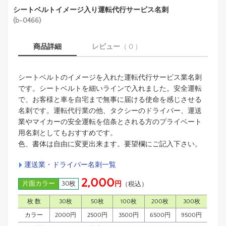
シートベルトイメージ入り運転代行サービス名刺
(b-0466)
商品詳細
レビュー
（ 0 ）
シートベルトのイメージを入れた運転代行サービス業名刺
です。シートベルトを細いラインで入れました。安全運転
で、お客様と車を自宅まで無事に届ける使命を感じさせる
名刺です。運転代行業の他、タクシーのドライバー、運送
業やマイカーの安全運転を信条とされる方のプライベート
用名刺としてもおすすめです。
色、書体は自由に変更出来ます。要望欄にご記入下さい。
運送業・ドライバー名刺一覧
2,000
片面カラー
30枚
円
（税込）
枚 数
30枚
50枚
100枚
200枚
300枚
カラー
2000円
2500円
3500円
6500円
9500円