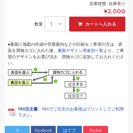
在庫状態 :
在庫有り
¥2,000
数量
●裏面に地図の作成や営業案内などの印刷をご希望の方は、表
面を買物カゴに入れた後、
裏面デザイン用途別一覧
より、ご希
望のデザインをお選び頂き、買物カゴに追加してお入れくださ
い。
FAX注文書
FAXでご注文のお客様はプリントしてご利用
下さい。
X
Facebook
はてブ
Pocket