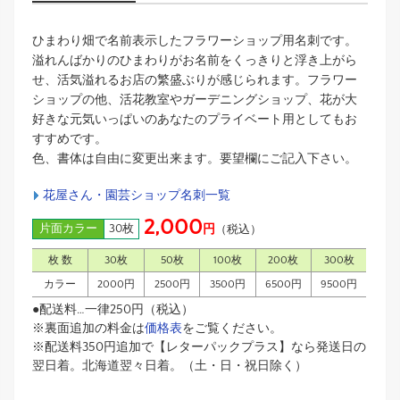
ひまわり畑で名前表示したフラワーショップ用名刺です。
溢れんばかりのひまわりがお名前をくっきりと浮き上がら
せ、活気溢れるお店の繁盛ぶりが感じられます。フラワー
ショップの他、活花教室やガーデニングショップ、花が大
好きな元気いっぱいのあなたのプライベート用としてもお
すすめです。
色、書体は自由に変更出来ます。要望欄にご記入下さい。
花屋さん・園芸ショップ名刺一覧
2,000
片面カラー
30枚
円
（税込）
枚 数
30枚
50枚
100枚
200枚
300枚
カラー
2000円
2500円
3500円
6500円
9500円
●配送料…一律250円（税込）
※裏面追加の料金は
価格表
をご覧ください。
※配送料350円追加で【レターパックプラス】なら発送日の
翌日着。北海道翌々日着。（土・日・祝日除く）