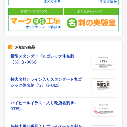
特注マークでCOOL！
新たなチャレンジ！
お勧め商品
横型スタンダード丸ゴシック体名刺
〔6〕 (s-006r)
特大名前とライン入りスタンダード丸ゴ
シック体名刺〔12〕 (s-012r)
ハイヒールイラスト入り靴店名刺 (b-
0339)
超特大電話番号入りプライベート名刺 (p-