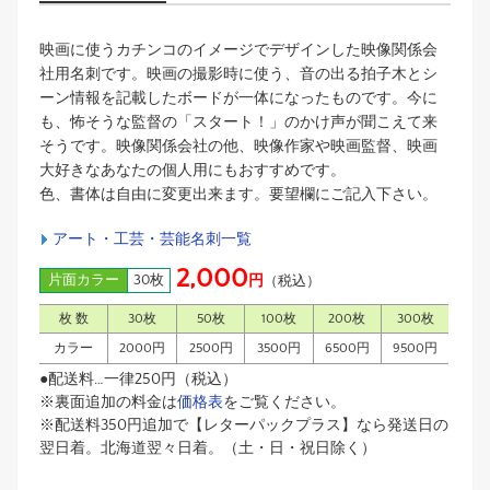
映画に使うカチンコのイメージでデザインした映像関係会
社用名刺です。映画の撮影時に使う、音の出る拍子木とシ
ーン情報を記載したボードが一体になったものです。今に
も、怖そうな監督の「スタート！」のかけ声が聞こえて来
そうです。映像関係会社の他、映像作家や映画監督、映画
大好きなあなたの個人用にもおすすめです。
色、書体は自由に変更出来ます。要望欄にご記入下さい。
アート・工芸・芸能名刺一覧
2,000
片面カラー
30枚
円
（税込）
枚 数
30枚
50枚
100枚
200枚
300枚
カラー
2000円
2500円
3500円
6500円
9500円
●配送料…一律250円（税込）
※裏面追加の料金は
価格表
をご覧ください。
※配送料350円追加で【レターパックプラス】なら発送日の
翌日着。北海道翌々日着。（土・日・祝日除く）