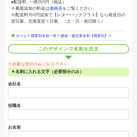
●配送料…一律250円（税込）
※裏面追加の料金は
価格表
をご覧ください。
※配送料350円追加で【レターパックプラス】なら発送日の
翌日着。北海道翌々日着。（土・日・祝日除く）
ホーム
職業別名刺一覧
建築・建設業名刺【職業別】
このデザインで名刺を注文
※必要な部分のみご記入下さい
▼名刺に入れる文字（必要部分のみ）
会社名
役職名
お名前