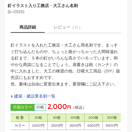
釘イラスト入り工務店・大工さん名刺
(b-0555)
商品詳細
レビュー
（ 0 ）
釘イラストを入れた工務店・大工さん用名刺です。まっす
ぐ打ち込んだものや、ちょっと曲がっちゃった人間味溢れ
る釘まで、５本の釘がいろんな高さでハモっています。和
やかな商談になることでしょう。肩書きは鉋（カンナ）の
中に入れました。大工の棟梁の他、日曜大工用品（DIY）販
売店にもおすすめです。
色、書体は自由に変更出来ます。要望欄にご記入下さい。
建築・建設業名刺一覧
2,000
片面カラー
30枚
円
（税込）
枚 数
30枚
50枚
100枚
200枚
300枚
カラー
2000円
2500円
3500円
6500円
9500円