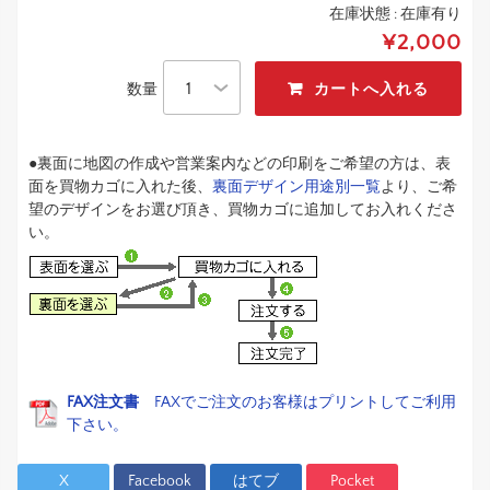
在庫状態 :
在庫有り
¥2,000
数量
●裏面に地図の作成や営業案内などの印刷をご希望の方は、表
面を買物カゴに入れた後、
裏面デザイン用途別一覧
より、ご希
望のデザインをお選び頂き、買物カゴに追加してお入れくださ
い。
FAX注文書
FAXでご注文のお客様はプリントしてご利用
下さい。
X
Facebook
はてブ
Pocket