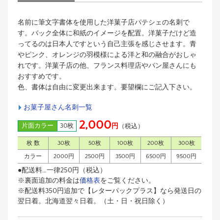
名前に筆文字書体を使用した洋菓子店パテシェの名刺で
す。バック全体に和紙のイメージを配置。洋菓子だけど造
ってるのは日本人ですという自己主張を感じさせます。青
やピンク、オレンジの羽模様による洋と和の融合がおしゃ
れです。洋菓子店の他、フランス料理店やパン屋さんにも
おすすめです。
色、書体は自由に変更出来ます。要望欄にご記入下さい。
お菓子屋さん名刺一覧
2,000
片面カラー
30枚
円
（税込）
枚 数
30枚
50枚
100枚
200枚
300枚
カラー
2000円
2500円
3500円
6500円
9500円
●配送料…一律250円（税込）
※裏面追加の料金は
価格表
をご覧ください。
※配送料350円追加で【レターパックプラス】なら発送日の
翌日着。北海道翌々日着。（土・日・祝日除く）