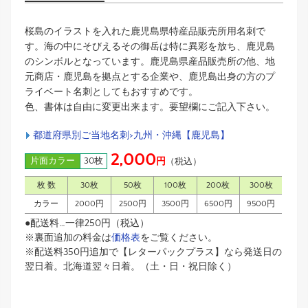
桜島のイラストを入れた鹿児島県特産品販売所用名刺で
す。海の中にそびえるその御岳は特に異彩を放ち、鹿児島
のシンボルとなっています。鹿児島県産品販売所の他、地
元商店・鹿児島を拠点とする企業や、鹿児島出身の方のプ
ライベート名刺としてもおすすめです。
色、書体は自由に変更出来ます。要望欄にご記入下さい。
都道府県別ご当地名刺>九州・沖縄【鹿児島】
2,000
片面カラー
30枚
円
（税込）
枚 数
30枚
50枚
100枚
200枚
300枚
カラー
2000円
2500円
3500円
6500円
9500円
●配送料…一律250円（税込）
※裏面追加の料金は
価格表
をご覧ください。
※配送料350円追加で【レターパックプラス】なら発送日の
翌日着。北海道翌々日着。（土・日・祝日除く）