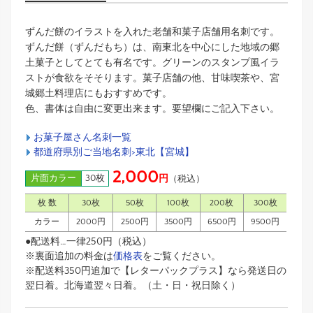
ずんだ餅のイラストを入れた老舗和菓子店舗用名刺です。
ずんだ餅（ずんだもち）は、南東北を中心にした地域の郷
土菓子としてとても有名です。グリーンのスタンプ風イラ
ストが食欲をそそります。菓子店舗の他、甘味喫茶や、宮
城郷土料理店にもおすすめです。
色、書体は自由に変更出来ます。要望欄にご記入下さい。
お菓子屋さん名刺一覧
都道府県別ご当地名刺>東北【宮城】
2,000
片面カラー
30枚
円
（税込）
枚 数
30枚
50枚
100枚
200枚
300枚
カラー
2000円
2500円
3500円
6500円
9500円
●配送料…一律250円（税込）
※裏面追加の料金は
価格表
をご覧ください。
※配送料350円追加で【レターパックプラス】なら発送日の
翌日着。北海道翌々日着。（土・日・祝日除く）