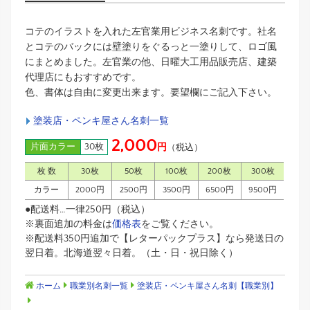
コテのイラストを入れた左官業用ビジネス名刺です。社名
とコテのバックには壁塗りをぐるっと一塗りして、ロゴ風
にまとめました。左官業の他、日曜大工用品販売店、建築
代理店にもおすすめです。
色、書体は自由に変更出来ます。要望欄にご記入下さい。
塗装店・ペンキ屋さん名刺一覧
2,000
片面カラー
30枚
円
（税込）
枚 数
30枚
50枚
100枚
200枚
300枚
カラー
2000円
2500円
3500円
6500円
9500円
●配送料…一律250円（税込）
※裏面追加の料金は
価格表
をご覧ください。
※配送料350円追加で【レターパックプラス】なら発送日の
翌日着。北海道翌々日着。（土・日・祝日除く）
ホーム
職業別名刺一覧
塗装店・ペンキ屋さん名刺【職業別】