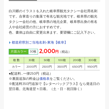
白川郷のイラストを入れた岐阜県観光タクシー会社用名刺
です。合掌造りの集落で有名な観光地です。岐阜県の観光
タクシー会社の他、岐阜県の地元企業、岐阜県出身の有名
人や会社経営の方におすすめです。
色、書体は自由に変更出来ます。要望欄にご記入下さい。
都道府県別ご当地名刺>東海【岐阜】
2,000
片面カラー
30枚
円
（税込）
枚 数
30枚
50枚
100枚
200枚
300枚
カラー
2000円
2500円
3500円
6500円
9500円
●配送料…一律250円（税込）
※裏面追加の料金は
価格表
をご覧ください。
※配送料350円追加で【レターパックプラス】なら発送日の
翌日着。北海道翌々日着。（土・日・祝日除く）