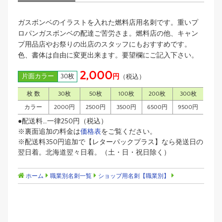
ガスボンベのイラストを入れた燃料店用名刺です。重いプ
ロパンガスボンベの配達ご苦労さま。燃料店の他、キャン
プ用品店やお祭りの出店のスタッフにもおすすめです。
色、書体は自由に変更出来ます。要望欄にご記入下さい。
2,000
片面カラー
30枚
円
（税込）
枚 数
30枚
50枚
100枚
200枚
300枚
カラー
2000円
2500円
3500円
6500円
9500円
●配送料…一律250円（税込）
※裏面追加の料金は
価格表
をご覧ください。
※配送料350円追加で【レターパックプラス】なら発送日の
翌日着。北海道翌々日着。（土・日・祝日除く）
ホーム
職業別名刺一覧
ショップ用名刺【職業別】