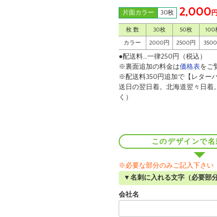
2,000
片面カラー
30枚
枚 数
30枚
50枚
100
カラー
2000円
2500円
350
●配送料…一律250円（税込）
※裏面追加の料金は
価格表
をご
※配送料350円追加で【レター
送日の翌日着。北海道翌々日着
く）
このデザインで名
※必要な部分のみご記入下さい
▼名刺に入れる文字（必要部
会社名