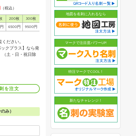
円
（税込）
地図を名刺に入れるなら
枚
200枚
300枚
0円
6500円
9500円
覧ください。
マークで注目度パワーUP!
パックプラス】なら発
。（土・日・祝日除
特注マークでCOOL！
刺を注文
新たなチャレンジ！
分のみ）