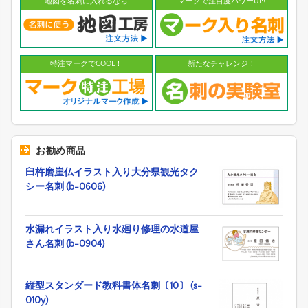
地図を名刺に入れるなら
マークで注目度パワーUP!
特注マークでCOOL！
新たなチャレンジ！
お勧め商品
臼杵磨崖仏イラスト入り大分県観光タク
シー名刺 (b-0606)
水漏れイラスト入り水廻り修理の水道屋
さん名刺 (b-0904)
縦型スタンダード教科書体名刺〔10〕 (s-
010y)