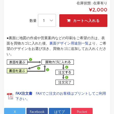
在庫状態 :
在庫有り
¥2,000
数量
●裏面に地図の作成や営業案内などの印刷をご希望の方は、表
面を買物カゴに入れた後、
裏面デザイン用途別一覧
より、ご希
望のデザインをお選び頂き、買物カゴに追加してお入れくださ
い。
FAX注文書
FAXでご注文のお客様はプリントしてご利用
下さい。
X
Facebook
はてブ
Pocket