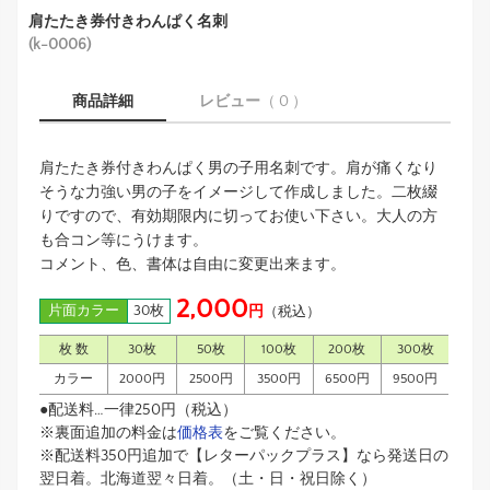
肩たたき券付きわんぱく名刺
(k-0006)
商品詳細
レビュー
（ 0 ）
肩たたき券付きわんぱく男の子用名刺です。肩が痛くなり
そうな力強い男の子をイメージして作成しました。二枚綴
りですので、有効期限内に切ってお使い下さい。大人の方
も合コン等にうけます。
コメント、色、書体は自由に変更出来ます。
2,000
片面カラー
30枚
円
（税込）
枚 数
30枚
50枚
100枚
200枚
300枚
カラー
2000円
2500円
3500円
6500円
9500円
●配送料…一律250円（税込）
※裏面追加の料金は
価格表
をご覧ください。
※配送料350円追加で【レターパックプラス】なら発送日の
翌日着。北海道翌々日着。（土・日・祝日除く）