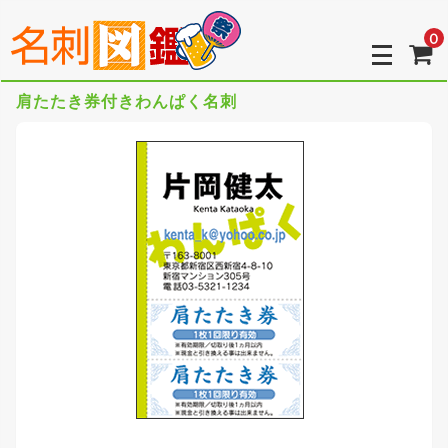
0
肩たたき券付きわんぱく名刺