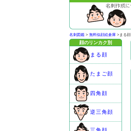
名刺図鑑
>
無料似顔絵倉庫
>まる顔
顔のリンカク別
まる顔
たまご顔
四角顔
逆三角顔
三角顔