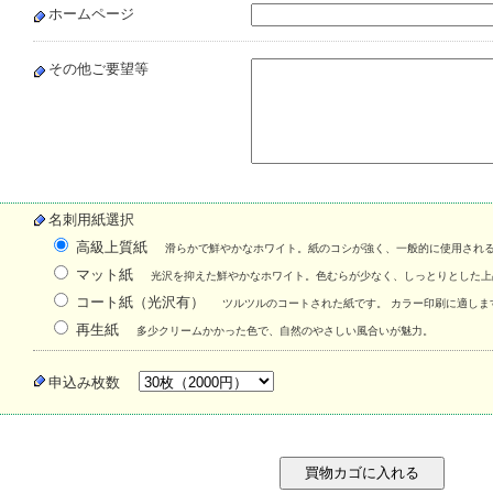
ホームページ
その他ご要望等
名刺用紙選択
高級上質紙
滑らかで鮮やかなホワイト。紙のコシが強く、一般的に使用され
マット紙
光沢を抑えた鮮やかなホワイト。色むらが少なく、しっとりとした上
コート紙（光沢有）
ツルツルのコートされた紙です。 カラー印刷に適しま
再生紙
多少クリームかかった色で、自然のやさしい風合いが魅力。
申込み枚数