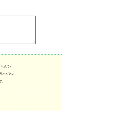
る用紙です。
品さが魅力。
す。