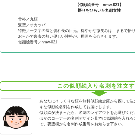
【似顔絵番号 nmw-021】
悟りをひらいた丸顔女性
骨格／丸顔
髪型／オカッパ
特徴／一文字の眉と切れ長の目元。穏やかな微笑みは、まるで悟
おらかで裏表の無い優しい性格が、周囲を安心させます。
似顔絵番号／nmw-021
この似顔絵入り名刺を注文す
あなたにそっくりな顔を無料似顔絵倉庫から探して注
キな似顔絵名刺を作成してお届けします。
似顔絵が決まったら、名刺のレイアウトをお選びくだ
ほかのコーナーの名刺デザイン見本に似顔絵を入れる
で、要望欄から名刺作成番号をお知らせ下さい。