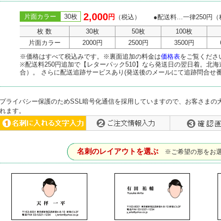
2,000
片面カラー
30枚
円
（税込） ●配送料…一律250円（
枚 数
30枚
50枚
100枚
片面カラー
2000円
2500円
3500円
※価格はすべて税込みです。※裏面追加の料金は
価格表
をご覧くださ
※配送料250円追加で【レターパック510】なら発送日の翌日着。北
合）。 さらに配送追跡サービスあり(発送後のメールにて追跡問合せ
プライバシー保護のためSSL暗号化通信を採用していますので、お客さまの
れます。
名刺のレイアウトを選ぶ
※ご希望の形をお