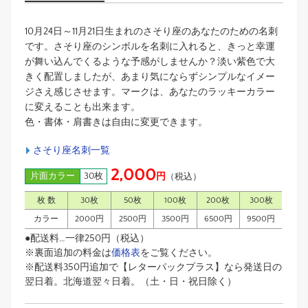
10月24日～11月21日生まれのさそり座のあなたのための名刺
です。さそり座のシンボルを名刺に入れると、きっと幸運
が舞い込んでくるような予感がしませんか？淡い紫色で大
きく配置しましたが、あまり気にならずシンプルなイメー
ジさえ感じさせます。マークは、あなたのラッキーカラー
に変えることも出来ます。
色・書体・肩書きは自由に変更できます。
さそり座名刺一覧
2,000
片面カラー
30枚
円
（税込）
枚 数
30枚
50枚
100枚
200枚
300枚
カラー
2000円
2500円
3500円
6500円
9500円
●配送料…一律250円（税込）
※裏面追加の料金は
価格表
をご覧ください。
※配送料350円追加で【レターパックプラス】なら発送日の
翌日着。北海道翌々日着。（土・日・祝日除く）