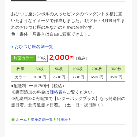
おひつじ座シンボルの入ったピンクのペンダントを横に置
いたようなイメージで作成しました。3月21日～4月19日生ま
れのおひつじ座のあなたのための名刺です。
色・書体・肩書きは自由に変更できます。
おひつじ座名刺一覧
2,000
片面カラー
30枚
円
（税込）
枚 数
30枚
50枚
100枚
200枚
300枚
カラー
2000円
2500円
3500円
6500円
9500円
●配送料…一律250円（税込）
※裏面追加の料金は
価格表
をご覧ください。
※配送料350円追加で【レターパックプラス】なら発送日の
翌日着。北海道翌々日着。（土・日・祝日除く）
ホーム
星座名刺一覧
牡羊座