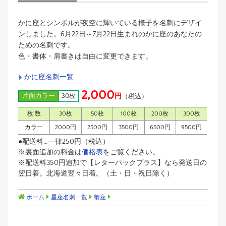
かに座とシンボルが夜空に輝いている様子を名刺にデザイ
ンしました。6月22日～7月22日生まれのかに座のあなたの
ための名刺です。
色・書体・肩書きは自由に変更できます。
かに座名刺一覧
2,000
片面カラー
30枚
円
（税込）
枚 数
30枚
50枚
100枚
200枚
300枚
カラー
2000円
2500円
3500円
6500円
9500円
●配送料…一律250円（税込）
※裏面追加の料金は
価格表
をご覧ください。
※配送料350円追加で【レターパックプラス】なら発送日の
翌日着。北海道翌々日着。（土・日・祝日除く）
ホーム
星座名刺一覧
蟹座