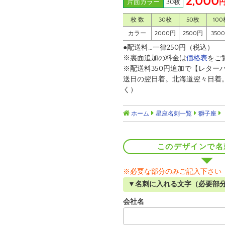
2,000
片面カラー
30枚
枚 数
30枚
50枚
100
カラー
2000円
2500円
350
●配送料…一律250円（税込）
※裏面追加の料金は
価格表
をご
※配送料350円追加で【レター
送日の翌日着。北海道翌々日着
く）
ホーム
星座名刺一覧
獅子座
このデザインで名
※必要な部分のみご記入下さい
▼名刺に入れる文字（必要部
会社名