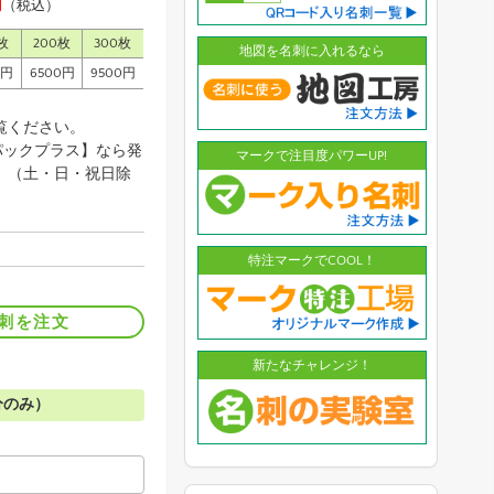
円
（税込）
枚
200枚
300枚
地図を名刺に入れるなら
0円
6500円
9500円
覧ください。
パックプラス】なら発
マークで注目度パワーUP!
。（土・日・祝日除
特注マークでCOOL！
刺を注文
新たなチャレンジ！
分のみ）