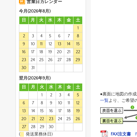
営業日カレンダー
今月(2026年8月)
日
月
火
水
木
金
土
1
2
3
4
5
6
7
8
9
10
11
12
13
14
15
16
17
18
19
20
21
22
23
24
25
26
27
28
29
30
31
翌月(2026年9月)
日
月
火
水
木
金
土
●裏面に地図の作
1
2
3
4
5
一覧
より、ご希望
6
7
8
9
10
11
12
13
14
15
16
17
18
19
20
21
22
23
24
25
26
27
28
29
30
(
発送業務休日)
FAX注文書
F