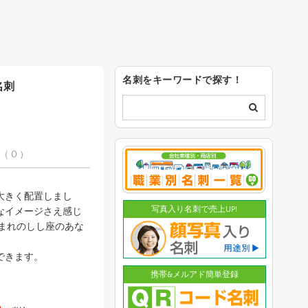
名刺をキーワードで探す！
名刺
（ 0 ）
大きく配置しまし
写真入り名刺で売上UP!
なイメージさえ感じ
日生まれのしし座のあな
できます。
携帯&メルアド簡単登録