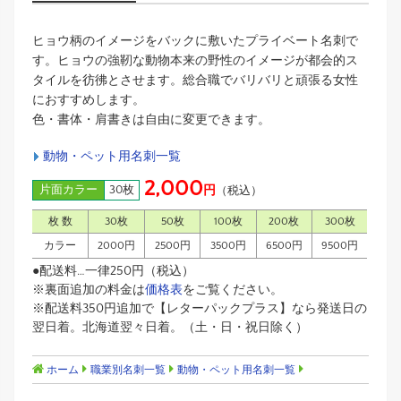
ヒョウ柄のイメージをバックに敷いたプライベート名刺で
す。ヒョウの強靭な動物本来の野性のイメージが都会的ス
タイルを彷彿とさせます。総合職でバリバリと頑張る女性
におすすめします。
色・書体・肩書きは自由に変更できます。
動物・ペット用名刺一覧
2,000
片面カラー
30枚
円
（税込）
枚 数
30枚
50枚
100枚
200枚
300枚
カラー
2000円
2500円
3500円
6500円
9500円
●配送料…一律250円（税込）
※裏面追加の料金は
価格表
をご覧ください。
※配送料350円追加で【レターパックプラス】なら発送日の
翌日着。北海道翌々日着。（土・日・祝日除く）
ホーム
職業別名刺一覧
動物・ペット用名刺一覧