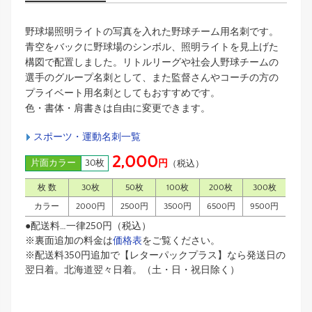
野球場照明ライトの写真を入れた野球チーム用名刺です。
青空をバックに野球場のシンボル、照明ライトを見上げた
構図で配置しました。リトルリーグや社会人野球チームの
選手のグループ名刺として、また監督さんやコーチの方の
プライベート用名刺としてもおすすめです。
色・書体・肩書きは自由に変更できます。
スポーツ・運動名刺一覧
2,000
片面カラー
30枚
円
（税込）
枚 数
30枚
50枚
100枚
200枚
300枚
カラー
2000円
2500円
3500円
6500円
9500円
●配送料…一律250円（税込）
※裏面追加の料金は
価格表
をご覧ください。
※配送料350円追加で【レターパックプラス】なら発送日の
翌日着。北海道翌々日着。（土・日・祝日除く）