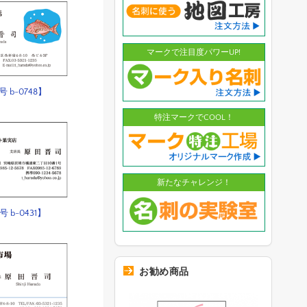
マークで注目度パワーUP!
 b-0748】
特注マークでCOOL！
新たなチャレンジ！
 b-0431】
お勧め商品