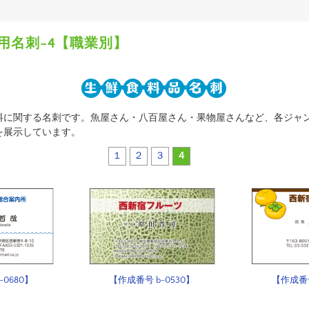
用名刺-4【職業別】
料に関する名刺です。魚屋さん・八百屋さん・果物屋さんなど、各ジャ
を展示しています。
１
２
３
４
-0680】
【作成番号 b-0530】
【作成番号