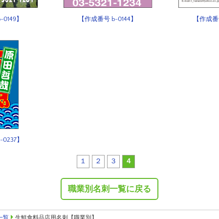
0149】
【作成番号 b-0144】
【作成番号
-0237】
１
２
３
４
職業別名刺一覧に戻る
一覧
生鮮食料品店用名刺【職業別】