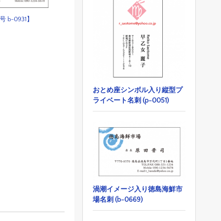
 b-0931】
おとめ座シンボル入り縦型プ
ライベート名刺 (p-0051)
渦潮イメージ入り徳島海鮮市
場名刺 (b-0669)