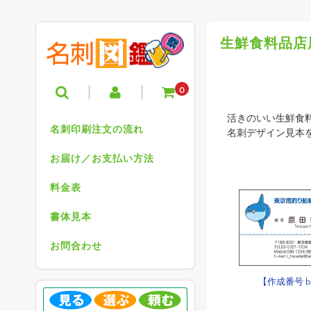
生鮮食料品店
0
活きのいい生鮮食
名刺印刷注文の流れ
名刺デザイン見本
お届け／お支払い方法
料金表
書体見本
お問合わせ
【作成番号 b