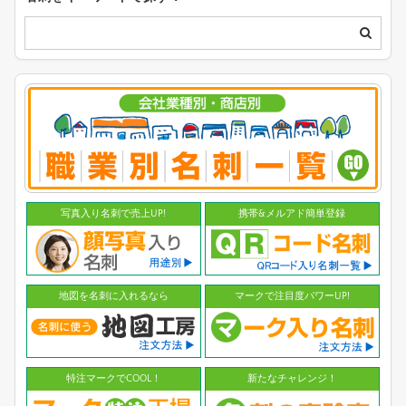
写真入り名刺で売上UP!
携帯&メルアド簡単登録
地図を名刺に入れるなら
マークで注目度パワーUP!
特注マークでCOOL！
新たなチャレンジ！