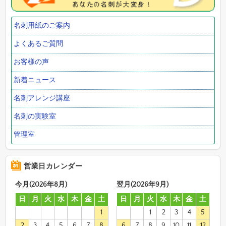
名刺用紙のご案内
よくあるご質問
お客様の声
新着ニュース
名刺アレンジ講座
名刺の実験室
管理室
営業日カレンダー
今月(2026年8月)
翌月(2026年9月)
日
月
火
水
木
金
土
日
月
火
水
木
金
土
1
1
2
3
4
5
2
3
4
5
6
7
8
6
7
8
9
10
11
12