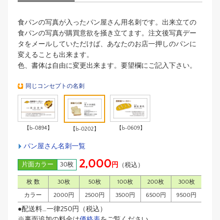
食パンの写真が入ったパン屋さん用名刺です。出来立ての
食パンの写真が購買意欲を掻き立てます。注文後写真デー
タをメールしていただけば、あなたのお店一押しのパンに
変えることも出来ます。
色、書体は自由に変更出来ます。要望欄にご記入下さい。
同じコンセプトの名刺
【b-0894】
【b-0609】
【b-0202】
パン屋さん名刺一覧
2,000
片面カラー
30枚
円
（税込）
枚 数
30枚
50枚
100枚
200枚
300枚
カラー
2000円
2500円
3500円
6500円
9500円
●配送料…一律250円（税込）
※裏面追加の料金は
価格表
をご覧ください。