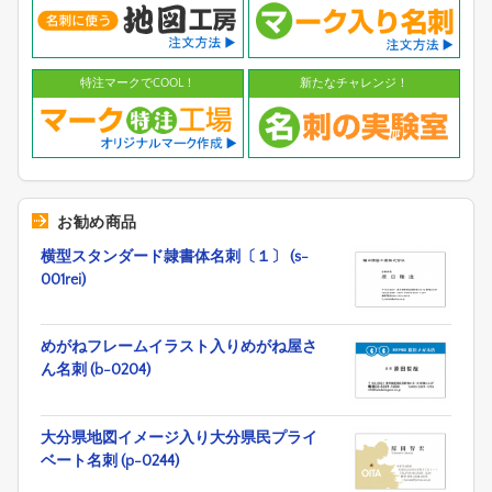
特注マークでCOOL！
新たなチャレンジ！
お勧め商品
横型スタンダード隷書体名刺〔１〕 (s-
001rei)
めがねフレームイラスト入りめがね屋さ
ん名刺 (b-0204)
大分県地図イメージ入り大分県民プライ
ベート名刺 (p-0244)