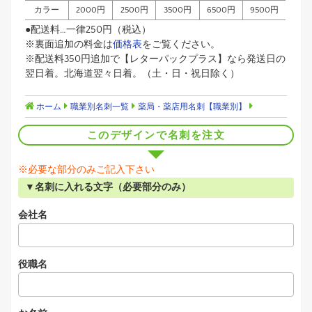
カラー
2000円
2500円
3500円
6500円
9500円
●配送料…一律250円（税込）
※裏面追加の料金は
価格表
をご覧ください。
※配送料350円追加で【レターパックプラス】なら発送日の
翌日着。北海道翌々日着。（土・日・祝日除く）
ホーム
職業別名刺一覧
薬局・薬店用名刺【職業別】
このデザインで名刺を注文
※必要な部分のみご記入下さい
▼名刺に入れる文字（必要部分のみ）
会社名
役職名