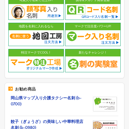
写真入り名刺で売上UP!
携帯&メルアド簡単登録
地図を名刺に入れるなら
マークで注目度パワーUP!
特注マークでCOOL！
新たなチャレンジ！
お勧め商品
岡山県マップ入り介護タクシー名刺 (b-
0700)
餃子（ぎょうざ）の美味しい中華料理店
名刺 (b-0980)