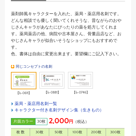
薬剤師風キャラクターを入れた、薬局・薬店用名刺です。
どんな相談でも優しく聞いてくれそうな、昔ながらのおや
じさんキャラがあなたにぴったりの薬を処方してくれま
す。薬局薬店の他、病院や古本屋さん、骨董品店など、お
やじさんキャラが似合いそうなショップにもおすすめで
す。
色、書体は自由に変更出来ます。要望欄にご記入下さい。
同じコンセプトの名刺
【b-0881】
【b-0746】
【b-0611】
薬局・薬店用名刺一覧
キャラクター付き名刺デザイン集（生きもの）
2,000
片面カラー
30枚
円
（税込）
枚 数
30枚
50枚
100枚
200枚
300枚