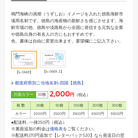
鳴門海峡の渦潮（うずしお）イメージを入れた徳島海鮮市
場用名刺です。徳島の海産物の新鮮さを感じさせます。海
鮮市場の他、徳島や淡路島から全国に発信する元気な企業
や徳島出身の有名人の方にもおすすめです。
色、書体は自由に変更出来ます。要望欄にご記入下さい。
【b-0669-2】
【b-0669】
都道府県別ご当地名刺>四国【徳島】
2,000
片面カラー
30枚
円
（税込）
枚 数
30枚
50枚
100枚
200枚
300枚
カラー
2000円
2500円
3500円
6500円
9500円
●配送料…一律250円（税込）
※裏面追加の料金は
価格表
をご覧ください。
※配送料270円追加で【レターパック520】なら発送日の翌