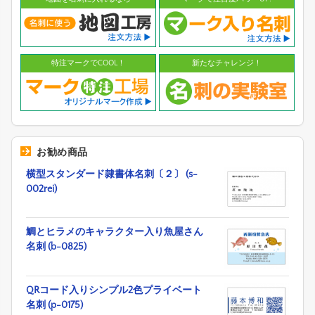
特注マークでCOOL！
新たなチャレンジ！
お勧め商品
横型スタンダード隷書体名刺〔２〕 (s-
002rei)
鯛とヒラメのキャラクター入り魚屋さん
名刺 (b-0825)
QRコード入りシンプル2色プライベート
名刺 (p-0175)