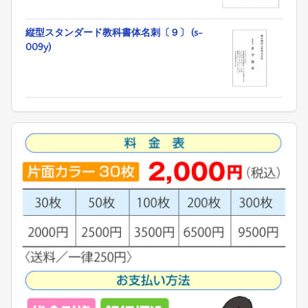
縦型スタンダード教科書体名刺〔９〕 (s-
009y)