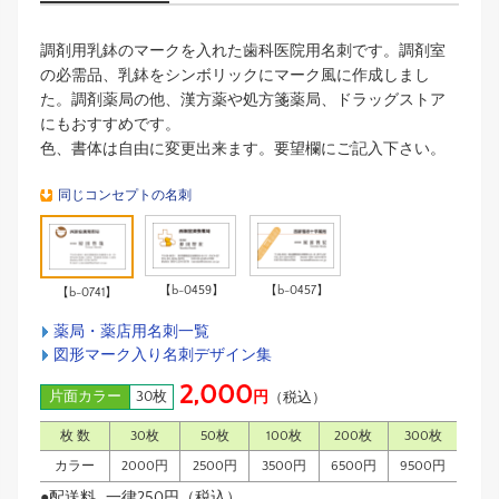
調剤用乳鉢のマークを入れた歯科医院用名刺です。調剤室
の必需品、乳鉢をシンボリックにマーク風に作成しまし
た。調剤薬局の他、漢方薬や処方箋薬局、ドラッグストア
にもおすすめです。
色、書体は自由に変更出来ます。要望欄にご記入下さい。
同じコンセプトの名刺
【b-0459】
【b-0457】
【b-0741】
薬局・薬店用名刺一覧
図形マーク入り名刺デザイン集
2,000
片面カラー
30枚
円
（税込）
枚 数
30枚
50枚
100枚
200枚
300枚
カラー
2000円
2500円
3500円
6500円
9500円
●配送料…一律250円（税込）