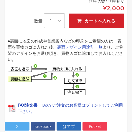
在庫状態 :
在庫有り
¥2,000
数量
●裏面に地図の作成や営業案内などの印刷をご希望の方は、表
面を買物カゴに入れた後、
裏面デザイン用途別一覧
より、ご希
望のデザインをお選び頂き、買物カゴに追加してお入れくださ
い。
FAX注文書
FAXでご注文のお客様はプリントしてご利用
下さい。
X
Facebook
はてブ
Pocket