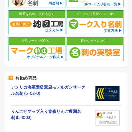
地図を名刺に入れるなら
マークで注目度パワーUP!
特注マークでCOOL！
新たなチャレンジ！
お勧め商品
アメリカ海軍階級章風モデルガンサーク
ル名刺 (p-0270)
りんごとマップ入り青森りんご農園名
刺 (b-1003)