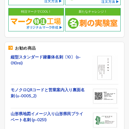
特注マークでCOOL！
新たなチャレンジ！
お勧め商品
縦型スタンダード隷書体名刺〔10〕 (s-
010rei)
モノクロQRコードと営業案内入り裏面名
刺 (u-0005_2)
山形県地図イメージ入り山形県民プライ
ベート名刺 (p-0251)