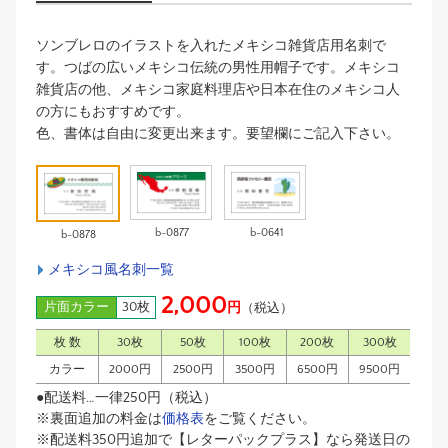
ソンブレロのイラストを入れたメキシコ雑貨店用名刺で
す。つばの広いメキシコ伝統の男性用帽子です。メキシコ
雑貨店の他、メキシコ家庭料理店や日本在住のメキシコ人
の方にもおすすめです。
色、書体は自由に変更出来ます。要望欄にご記入下さい。
b-0877
b-0641
b-0878
メキシコ風名刺一覧
2,000
片面カラー
30枚
円
（税込）
枚 数
30枚
50枚
100枚
200枚
300枚
カラー
2000円
2500円
3500円
6500円
9500円
●配送料…一律250円（税込）
※裏面追加の料金は
価格表
をご覧ください。
※配送料350円追加で【レターパックプラス】なら発送日の