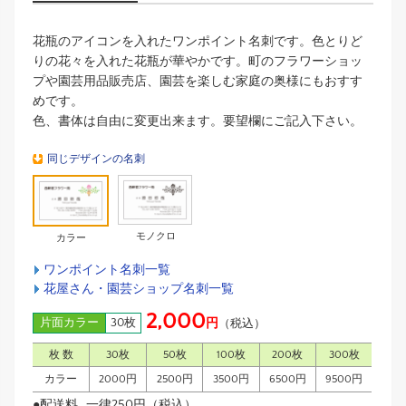
花瓶のアイコンを入れたワンポイント名刺です。色とりど
りの花々を入れた花瓶が華やかです。町のフラワーショッ
プや園芸用品販売店、園芸を楽しむ家庭の奥様にもおすす
めです。
色、書体は自由に変更出来ます。要望欄にご記入下さい。
同じデザインの名刺
モノクロ
カラー
ワンポイント名刺一覧
花屋さん・園芸ショップ名刺一覧
2,000
片面カラー
30枚
円
（税込）
枚 数
30枚
50枚
100枚
200枚
300枚
カラー
2000円
2500円
3500円
6500円
9500円
●配送料…一律250円（税込）