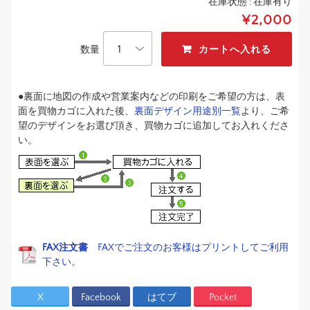
在庫状態 :
在庫有り
¥2,000
数量
●裏面に地図の作成や営業案内などの印刷をご希望の方は、表
面を買物カゴに入れた後、
裏面デザイン用途別一覧
より、ご希
望のデザインをお選び頂き、買物カゴに追加してお入れくださ
い。
FAX注文書
FAXでご注文のお客様はプリントしてご利用
下さい。
X
Facebook
はてブ
Pocket