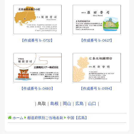
【作成番号 b-0732】
【作成番号 b-0627】
【作成番号 b-0480】
【作成番号 b-0594】
｜鳥取｜
島根
｜
岡山
｜
広島
｜
山口
｜
ホーム
都道府県別ご当地名刺
中国【広島】