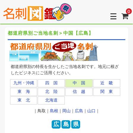
0
都道府県別ご当地名刺＞中国【広島】
都道府県別の特長を生かしたご当地名刺です。地元に根ざ
したビジネスにご活用ください。
九州・沖縄
四 国
中 国
近 畿
東 海
北 陸
信 越
関 東
東 北
北海道
｜鳥取｜
島根
｜
岡山
｜
広島
｜
山口
｜
広
島
県