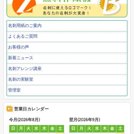
名刺用紙のご案内
よくあるご質問
お客様の声
新着ニュース
名刺アレンジ講座
名刺の実験室
管理室
営業日カレンダー
今月(2026年8月)
翌月(2026年9月)
日
月
火
水
木
金
土
日
月
火
水
木
金
土