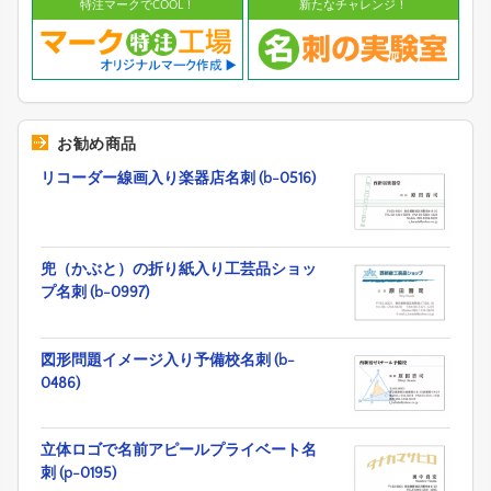
特注マークでCOOL！
新たなチャレンジ！
お勧め商品
リコーダー線画入り楽器店名刺 (b-0516)
兜（かぶと）の折り紙入り工芸品ショッ
プ名刺 (b-0997)
図形問題イメージ入り予備校名刺 (b-
0486)
立体ロゴで名前アピールプライベート名
刺 (p-0195)