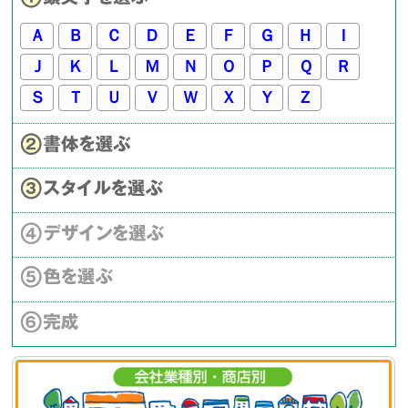
Ａ
Ｂ
Ｃ
Ｄ
Ｅ
Ｆ
Ｇ
Ｈ
Ｉ
Ｊ
Ｋ
Ｌ
Ｍ
Ｎ
Ｏ
Ｐ
Ｑ
Ｒ
Ｓ
Ｔ
Ｕ
Ｖ
Ｗ
Ｘ
Ｙ
Ｚ