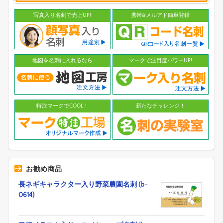
写真入り名刺で売上UP!
携帯&メルアド簡単登録
地図を名刺に入れるなら
マークで注目度パワーUP!
特注マークでCOOL！
新たなチャレンジ！
お勧め商品
長ネギキャラクター入り野菜農園名刺 (b-
0614)