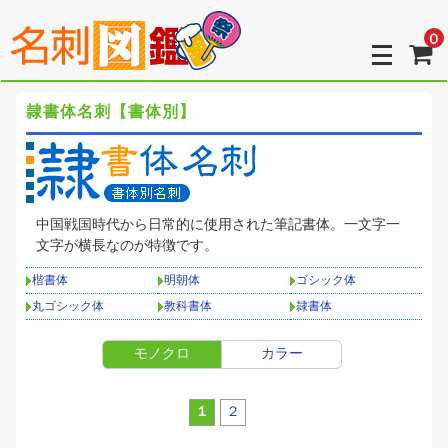
0
隷書体名刺【書体別】
中国戦国時代から日常的に使用された筆記書体。一文字一
文字が横長なのが特徴です。
楷書体
明朝体
ゴシック体
丸ゴシック体
教科書体
隷書体
モノクロ
カラー
１
２