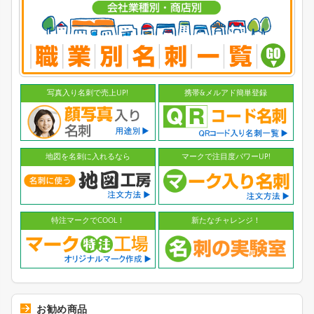
写真入り名刺で売上UP!
携帯&メルアド簡単登録
地図を名刺に入れるなら
マークで注目度パワーUP!
特注マークでCOOL！
新たなチャレンジ！
お勧め商品