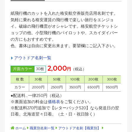
紙飛行機のカットを入れた格安航空券販売店用名刺です。
気軽に乗れる格安運賃の飛行機で楽しい旅行をエンジョ
イ。破線の飛行機雲がオシャレです。格安航空チケットシ
ョップの他、小型飛行機のパイロットや、スカイダイバー
の方にもおすすめです。
色、書体は自由に変更出来ます。要望欄にご記入下さい。
アウトドア名刺一覧
2,000
片面カラー
30枚
円
（税込）
枚 数
30枚
50枚
100枚
200枚
300枚
カラー
2000円
2500円
3500円
6500円
9500円
●配送料…一律250円（税込）
※裏面追加の料金は
価格表
をご覧ください。
※配送料270円追加で【レターパック520】なら発送日の翌
日着。北海道翌々日着。（土・日・祝日除く）
ホーム
職業別名刺一覧
アウトドア名刺【職業別】