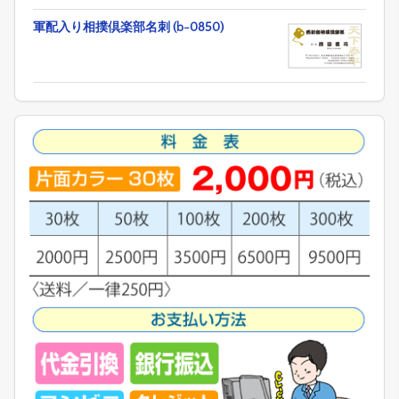
軍配入り相撲倶楽部名刺 (b-0850)