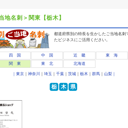
当地名刺＞関東【栃木】
都道府県別の特長を生かしたご当地名刺
たビジネスにご活用ください。
四 国
中 国
近 畿
東 海
関 東
東 北
北海道
｜
東京
｜
神奈川
｜
埼玉
｜
千葉
｜
茨城
｜
栃木
｜
群馬
｜
山梨｜
栃
木
県