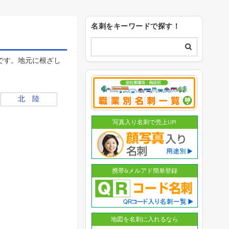
名刺をキーワードで探す！
です。地元に根ざし
北 陸
写真入り名刺で売上UP!
携帯&メルアド簡単登録
地図を名刺に入れるなら