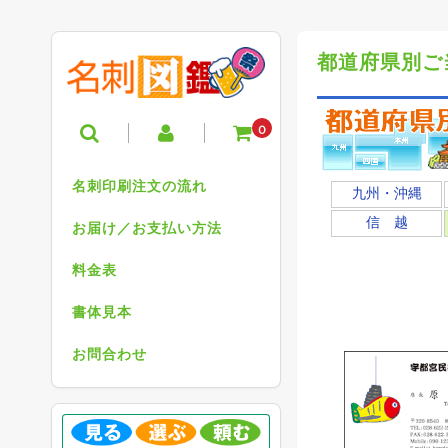
都道府県別ご
0
名刺印刷注文の流れ
九州・沖縄
信 越
お届け／お支払い方法
料金表
書体見本
お問合わせ